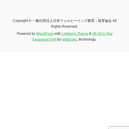
Copyright © 一般社団法人日本ウェルビーイング教育・保育協会 All
Rights Reserved.
Powered by
WordPress
with
Lightning Theme
&
VK All in One
Expansion Unit
by
Vektor,Inc.
technology.