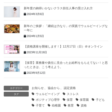
新年度の納得いかないクラス担任人事の受け入れ方
2024年3月6日
新年のご挨拶：「継続は力なり」の実践でウェルビーイングな
一年に
2024年1月5日
【資格講座を開催します！】12月17日（日）＠オンライン
2023年11月19日
【保育】業務量や責任に見合ったお給料をもらえてない！と思
ったときは、こう考えよう。
2023年9月12日
お知らせ
、
協会から
、
認定資格
カテゴリー
ウェルビーイング
ストレス
タグ
ポジティブ心理学
保育
保育園
子ども
子育て
幼稚園
教育
資格