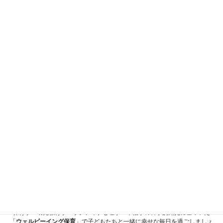
法について、保育心理学・脳科学・幼児教育学・保育学・
幸福学などを使って、詳しく講義しています。
一人でも多くの保育者、子育て家庭の保護者の方々と共
に、笑顔あふれる社会を創造していきたいと思っておりま
す。
ご興味のある方は、ぜひご受講ください。
保育学・幼児教育学・ポジティブ心理学・幸福学の科学的知見に基づいた
「
ウェルビーイング保育
」で子どもたちと一緒に幸せな毎日を過ごしましょ