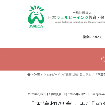
コ
ナ
ン
ビ
テ
ゲ
ン
ー
ツ
シ
へ
ョ
ス
ン
協会について
キ
に
ッ
移
プ
動
HOME
ウェルビーイング保育の羅針盤コラム
「不適
2023年8月28日
/ 最終更新日時 :
2025年7月20日
kenji.tak
「不適切保育」が「虐