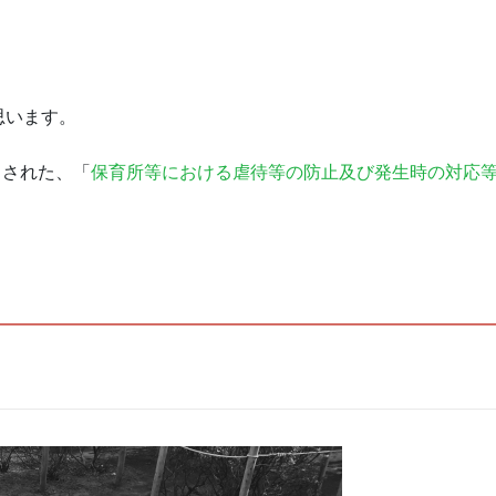
思います。
出された、「
保育所等における虐待等の防止及び発生時の対応